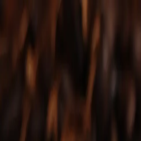
HOME
Menü
Über Uns
Events
Kontakt
TISCH BUCHEN
Startseite
Getränke
Alkoholfrei Getränke
Platzhirsch Getränke